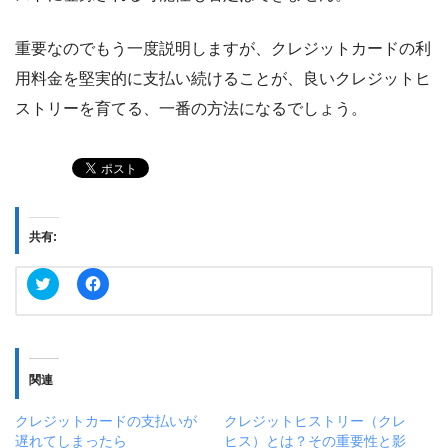
重要なのでもう一度説明しますが、クレジットカードの利
用料金を堅実的に支払い続けることが、良いクレジットヒ
ストリーを育てる、一番の方法になるでしょう。
共有:
ク
F
リ
a
ッ
c
ク
e
し
b
て
o
T
o
w
k
関連
i
で
t
共
t
有
クレジットカードの支払いが
クレジットヒストリー（クレ
e
す
r
る
遅れてしまったら
ヒス）とは？その重要性と影