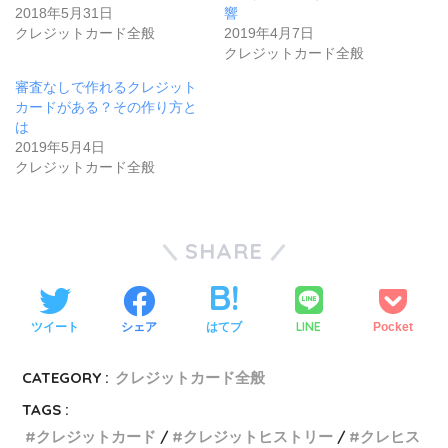
で
に
2018年5月31日
響
共
は
有
ク
クレジットカード全般
2019年4月7日
(
リ
新
ッ
クレジットカード全般
し
ク
い
し
審査なしで作れるクレジット
ウ
て
ィ
く
カードがある？その作り方と
ン
だ
は
ド
さ
ウ
い
2019年5月4日
で
(
クレジットカード全般
開
新
き
し
ま
い
す
ウ
)
ィ
ン
SHARE
ド
ウ
で
開
き
ま
す
LINE
ツイート
シェア
はてブ
Pocket
)
CATEGORY :
クレジットカード全般
TAGS :
クレジットカード
クレジットヒストリー
クレヒス