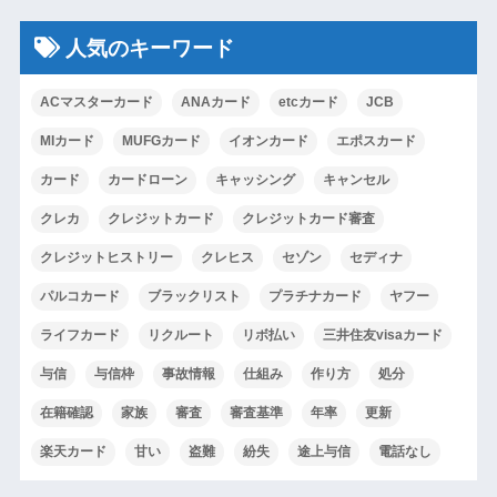
人気のキーワード
ACマスターカード
ANAカード
etcカード
JCB
MIカード
MUFGカード
イオンカード
エポスカード
カード
カードローン
キャッシング
キャンセル
クレカ
クレジットカード
クレジットカード審査
クレジットヒストリー
クレヒス
セゾン
セディナ
パルコカード
ブラックリスト
プラチナカード
ヤフー
ライフカード
リクルート
リボ払い
三井住友visaカード
与信
与信枠
事故情報
仕組み
作り方
処分
在籍確認
家族
審査
審査基準
年率
更新
楽天カード
甘い
盗難
紛失
途上与信
電話なし