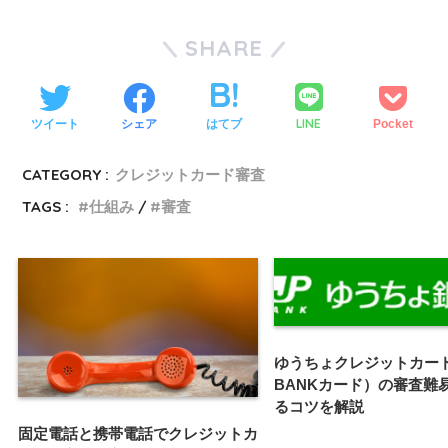
す
ウ
)
ィ
ン
SHARE
ド
ウ
で
開
き
ま
す
LINE
ツイート
シェア
はてブ
Pocket
)
CATEGORY :
クレジットカード審査
TAGS :
仕組み
審査
ゆうちょクレジットカード
BANKカード）の審査難
るコツを解説
固定電話と携帯電話でクレジットカ