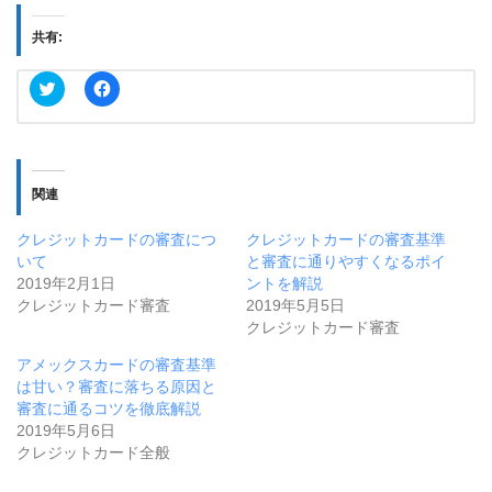
共有:
ク
F
リ
a
ッ
c
ク
e
し
b
て
o
T
o
w
k
関連
i
で
t
共
t
有
クレジットカードの審査につ
クレジットカードの審査基準
e
す
r
る
いて
と審査に通りやすくなるポイ
で
に
2019年2月1日
ントを解説
共
は
有
ク
クレジットカード審査
2019年5月5日
(
リ
新
ッ
クレジットカード審査
し
ク
い
し
アメックスカードの審査基準
ウ
て
ィ
く
は甘い？審査に落ちる原因と
ン
だ
審査に通るコツを徹底解説
ド
さ
ウ
い
2019年5月6日
で
(
クレジットカード全般
開
新
き
し
ま
い