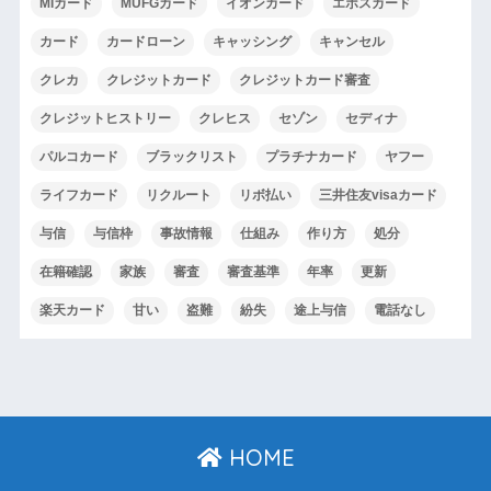
MIカード
MUFGカード
イオンカード
エポスカード
カード
カードローン
キャッシング
キャンセル
クレカ
クレジットカード
クレジットカード審査
クレジットヒストリー
クレヒス
セゾン
セディナ
パルコカード
ブラックリスト
プラチナカード
ヤフー
ライフカード
リクルート
リボ払い
三井住友visaカード
与信
与信枠
事故情報
仕組み
作り方
処分
在籍確認
家族
審査
審査基準
年率
更新
楽天カード
甘い
盗難
紛失
途上与信
電話なし
HOME